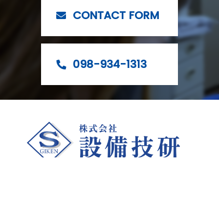
CONTACT FORM
098-934-1313
〒904-2172
沖縄県沖縄市泡瀬1-10-13
Copyright Setsubi Giken. All Rights Reserved.